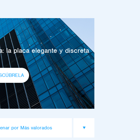
: la placa elegante y discreta
SCÚBRELA
enar por Más valorados