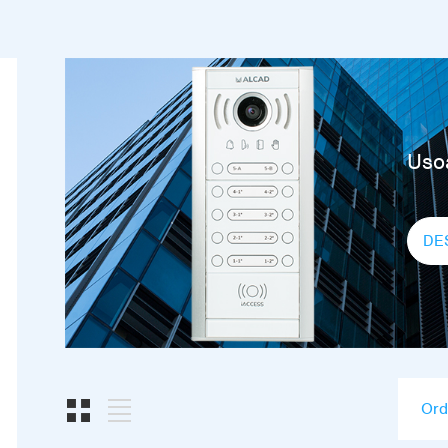
Usoa
DE
Ord