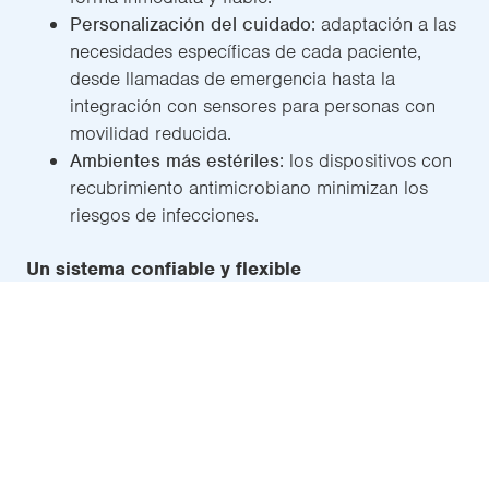
Personalización del cuidado
: adaptación a las
necesidades específicas de cada paciente,
desde llamadas de emergencia hasta la
integración con sensores para personas con
movilidad reducida.
Ambientes más estériles
: los dispositivos con
recubrimiento antimicrobiano minimizan los
riesgos de infecciones.
Un sistema confiable y flexible
Con más de
30.000 camas conectadas en todo el
mundo
, ACCURO ha demostrado ser una solución
robusta, fiable y adaptable para cualquier tipo de
centro sanitario o sociosanitario.
¿Por qué elegir ACCURO?