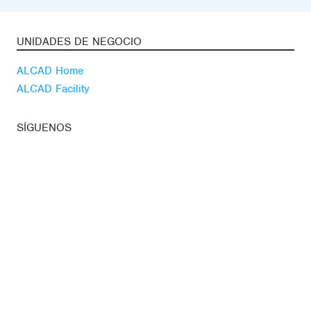
UNIDADES DE NEGOCIO
ALCAD Home
ALCAD Facility
SÍGUENOS
Youtube
Linkedin
Blog
ACTUALIDAD
Suscríbete a nuestra
newsletter
Noticias