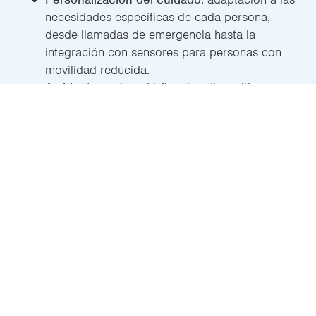
necesidades específicas de cada persona,
desde llamadas de emergencia hasta la
integración con sensores para personas con
movilidad reducida.
Ambientes más estériles
: los dispositivos con
recubrimiento antimicrobiano minimizan los
riesgos de infecciones.
Un sistema confiable y flexible
Con más de
30.000 camas conectadas en todo el
mundo
, ACCURO ha demostrado ser una solución
robusta, fiable y adaptable para cualquier tipo de
centro sanitario o sociosanitario.
¿Por qué elegir ACCURO?
Sin conexión a Internet
: proporciona un