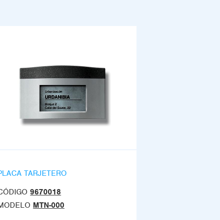
PLACA TARJETERO
CÓDIGO
9670018
MODELO
MTN-000