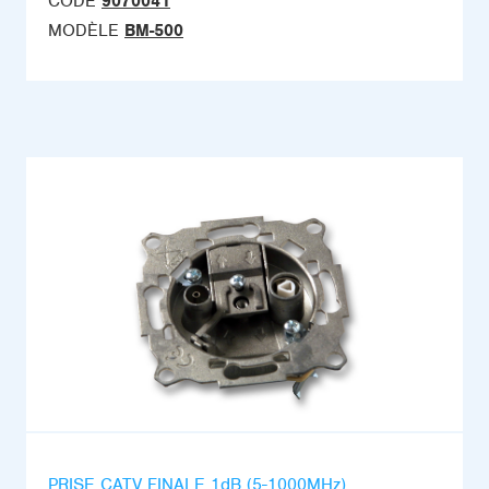
CODE
9070041
MODÈLE
BM-500
PRISE CATV FINALE 1dB (5-1000MHz)