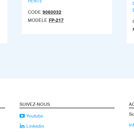
PENTE
CODE
9060032
MODÈLE
FP-217
SUIVEZ-NOUS
A
So
Youtube
In
Linkedin