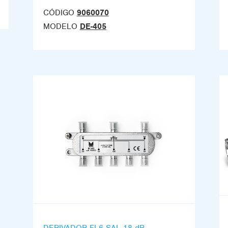
CÓDIGO
9060070
MODELO
DE-405
DERIVADOR FI 6 SAL 18 dB