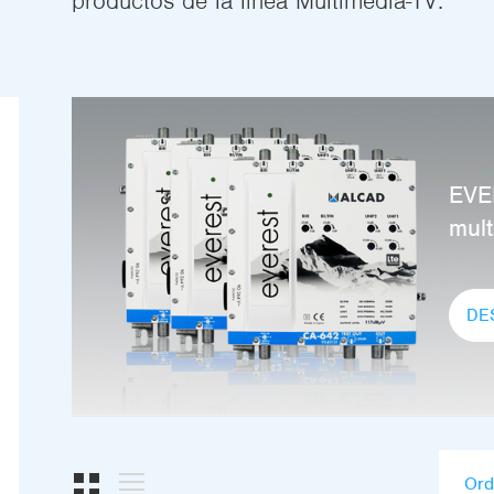
productos de la línea Multimedia-TV.
EVER
mul
DE
Ord