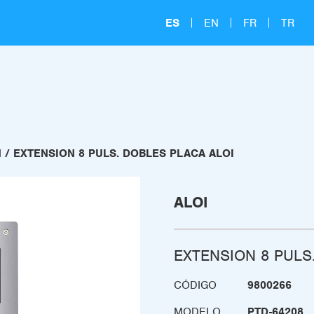
ES
EN
FR
TR
I
EXTENSION 8 PULS. DOBLES PLACA ALOI
ALOI
EXTENSION 8 PULS
CÓDIGO
9800266
MODELO
PTD-64208