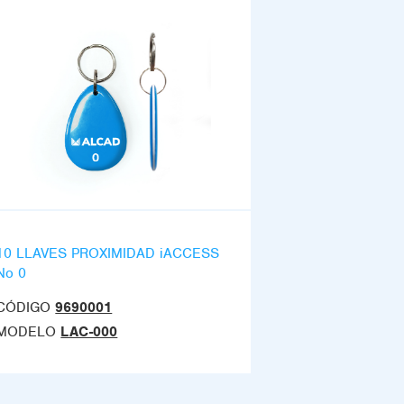
10 LLAVES PROXIMIDAD iACCESS
No 0
CÓDIGO
9690001
MODELO
LAC-000