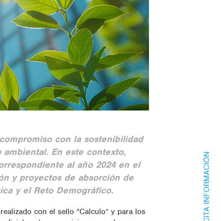
ompromiso con la sostenibilidad
ambiental. En este contexto,
SOLICITA INFORMACIÓN
orrespondiente al año 2024 en el
ón y proyectos de absorción de
gica y el Reto Demográfico.
ealizado con el sello “Calculo” y para los