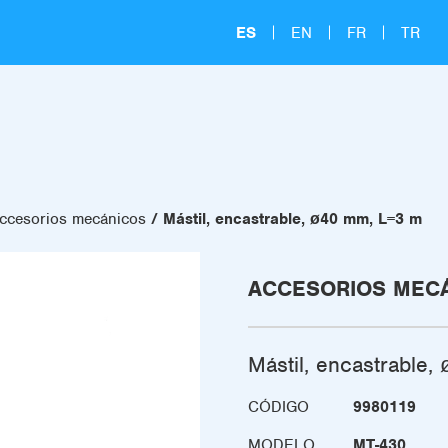
ES
EN
FR
TR
ccesorios mecánicos
Mástil, encastrable, ø40 mm, L=3 m
ACCESORIOS MEC
Mástil, encastrable
CÓDIGO
9980119
MODELO
MT-430