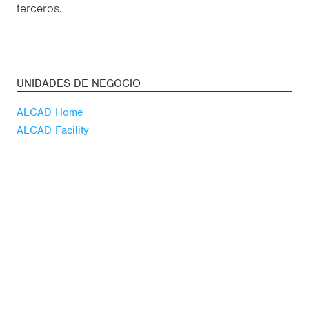
terceros.
UNIDADES DE NEGOCIO
ALCAD Home
ALCAD Facility
SÍGUENOS
Youtube
Linkedin
Blog
ACTUALIDAD
Suscríbete a nuestra
newsletter