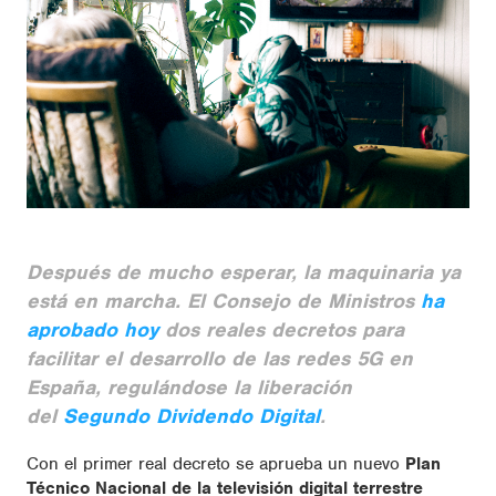
Después de mucho esperar, la maquinaria ya
está en marcha. El Consejo de Ministros
ha
aprobado hoy
dos reales decretos para
facilitar el
desarrollo de las redes 5G en
España
, regulándose
la liberación
del
Segundo Dividendo Digital
.
Con el primer real decreto se aprueba un nuevo
Plan
Técnico Nacional de la televisión digital terrestre