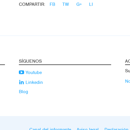
COMPARTIR:
FB
TW
G+
LI
SÍGUENOS
A
Su
Youtube
No
Linkedin
Blog
Canal del informante
Aviso legal
Declaración 