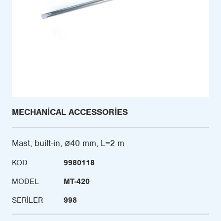
MECHANICAL ACCESSORIES
Mast, built-in, ø40 mm, L=2 m
KOD
9980118
MODEL
MT-420
SERILER
998