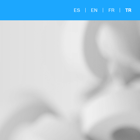
ES
EN
FR
TR