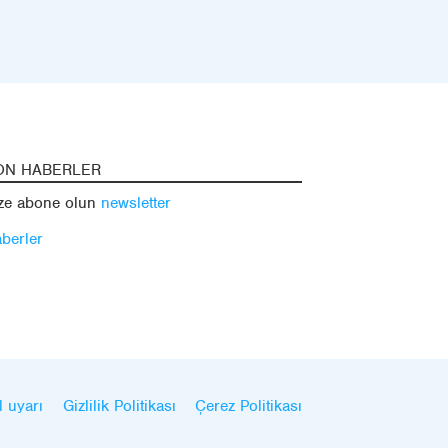
ON HABERLER
ze abone olun
newsletter
berler
l uyarı
Gizlilik Politikası
Çerez Politikası