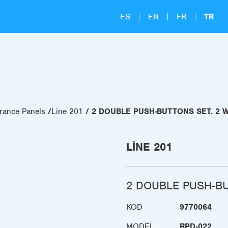
ES
EN
FR
TR
rance Panels
Line 201
2 DOUBLE PUSH-BUTTONS SET. 2 W
LINE 201
2 DOUBLE PUSH-BU
KOD
9770064
MODEL
RPD-022