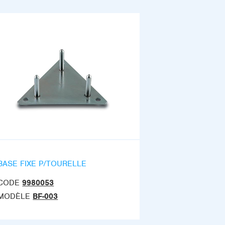
BASE FIXE P/TOURELLE
CODE
9980053
MODÈLE
BF-003