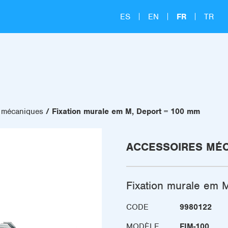
ES
EN
FR
TR
 mécaniques
Fixation murale em M, Deport = 100 mm
ACCESSOIRES MÉ
Fixation murale em 
CODE
9980122
MODÈLE
FIM-100