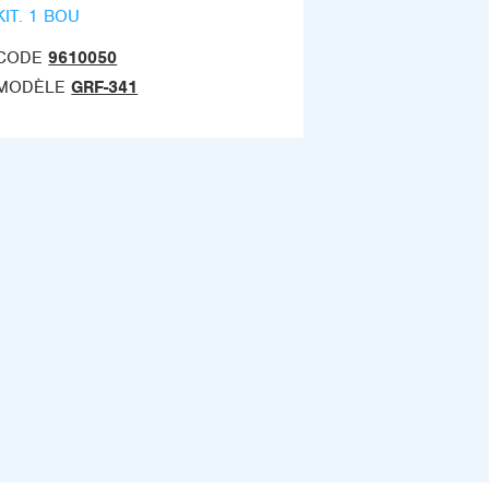
KIT. 1 BOU
CODE
9610050
MODÈLE
GRF-341