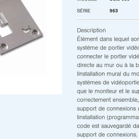
SÉRIE
963
Description
Élément dans lequel son
système de portier vidé
connecter le portier vidé
directe au mur ou à la
linstallation mural du m
systèmes de vidéoportier
que le moniteur et le s
correctement ensemble, 
support de connexions afin
linstallation (program
code est sauvegardé da
support de connexions.