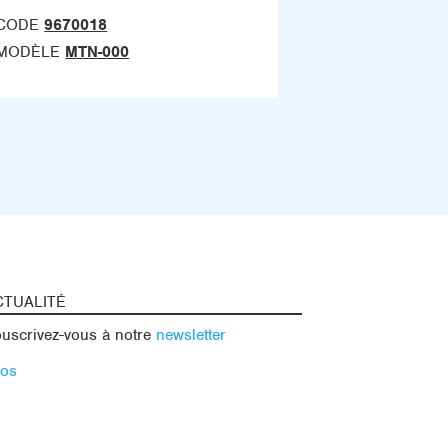
CODE
9670018
MODÈLE
MTN-000
CTUALITÉ
uscrivez-vous à notre
newsletter
fos