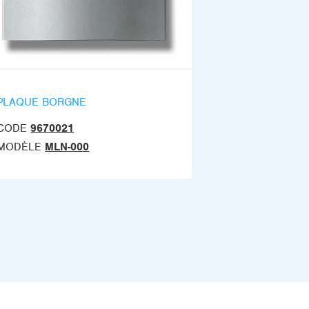
PLAQUE BORGNE
CODE
9670021
MODÈLE
MLN-000