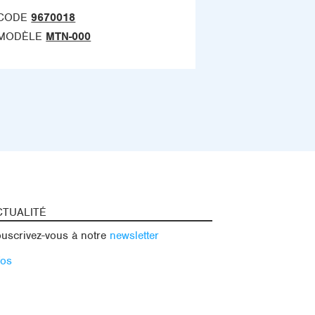
CODE
9670018
MODÈLE
MTN-000
CTUALITÉ
uscrivez-vous à notre
newsletter
fos