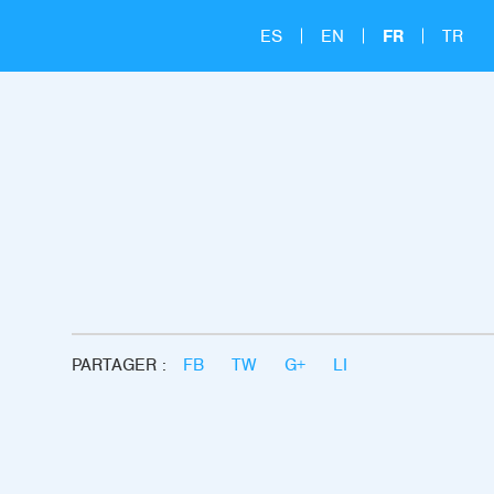
ES
EN
FR
TR
PARTAGER :
FB
TW
G+
LI