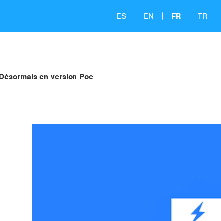
ES
EN
FR
TR
ésormais en version Poe